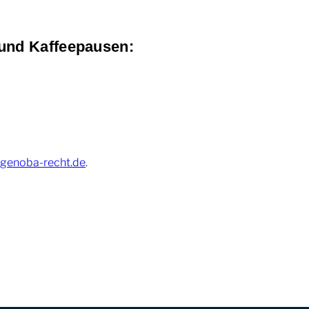
n und Kaffeepausen:
@genoba-recht.de
.